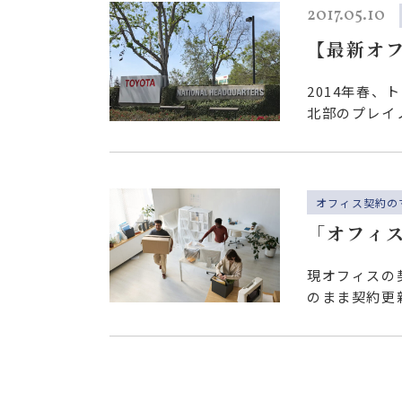
2017.05.10
【最新オ
の手に？
2014年春
北部のプレイ
10エー…
オフィス契約の
「オフィス
現オフィスの
のまま契約更
向性の社内検