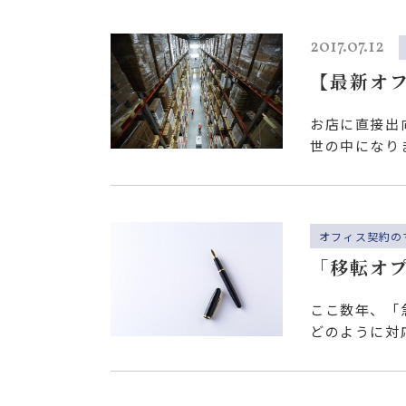
2017.07.12
【最新オ
担う北部
お店に直接出
世の中になり
るための物流
オフィス契約の
「移転オ
ここ数年、「
どのように対
ス賃貸借契約