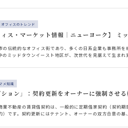
での…
オフィスのトレンド
フィス・マーケット情報｜ニューヨーク】 ミ
発に期待
市の伝統的なオフィス街であり、多くの日系企業も事務所を
中のミッドタウンイースト地区が、次世代を見据えて生まれ
タウン…
マメ知識
プション」：契約更新をオーナーに強制させる
商業不動産の賃貸借契約は、一般的に定期借家契約（契約期
約）です。契約更新にはテナント、オーナーの双方合意の基
要が…