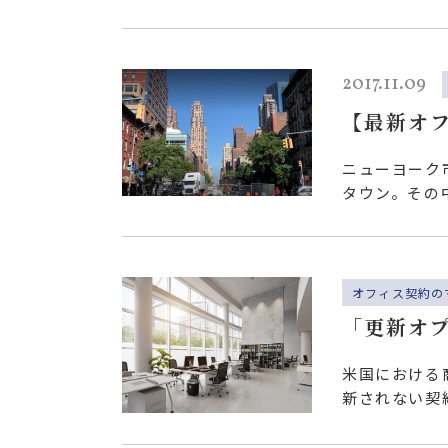
ようなエリア
2017.11.09
【最新オ
区の再開
ニューヨーク
タウン。その
た。 ミッド
オフィス契約の
「更新オ
米国における
新されない契
契約する）必