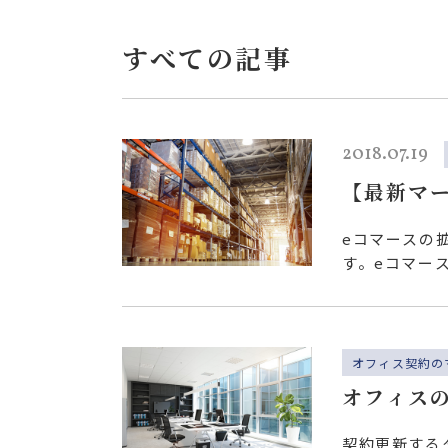
すべての記事
2018.07.19
【最新マ
ルス倉庫
eコマースの
す。eコマー
要因となって
オフィス契約の
オフィス
契約更新する