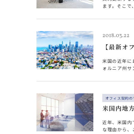
ます。そこで
は、『移転す
2018.03.22
【最新オ
ション産
米国の近年に
ォルニア州サ
（生命科学）
オフィス契約の
米国内地
近年、米国内
な理由から、