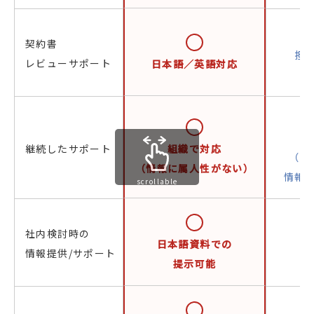
契約書
担
レビューサポート
日本語／英語対応
継続したサポート
組織で対応
（担
（情報に属人性がない）
情報
scrollable
社内検討時の
日本語資料での
情報提供/サポート
提示可能
情