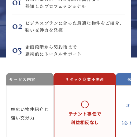
01
熟知したプロフェッショナル
ビジネスプランに合った
最適な物件をご紹介、
02
強い交渉力を発揮
企画段階から契約後まで
03
継続的にトータルサポート
サービス内容
リダック商業不動産
米系
オー
幅広い物件紹介と
テナント専任で
利
強い交渉力
利益相反なし
（必ず
と